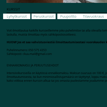
KURSSIT
Lyhytkurssit
Peruskurssit
Puupoltto
Tilavuokraus
Voit ilmoittautua kaikille kursseillemme joko puhelimitse tai alla olevalla l
laskulla, muista ilmoittaa myös sähköpostiosoitteesi.
HUOM! Jos et saa vahvistusviestiä ilmoittautumisestasi vuorokauden k
Puhelinnumero: 050 575 4353
Sähköposti:
ckuu.mail@gmail.com
ENNAKKOMAKSU JA PERUUTUSEHDOT
Intensiivikursseilla on käytössä ennakkomaksu. Maksun suuruus on 100 €, 
ilmoittautumisesta, tai kun minimiosallistujamäärä on täyttynyt, loppu mak
kaksi viikkoa ennen kurssin alkua tai jos omasta puolestamme joudumme p